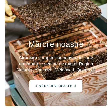
Mărcile noastre
Structura companiilor noastre include
următoarele semne de miere: Regina
Naturiib, Yummec, Melonyad, Queenvill
AFLĂ MAI MULTE