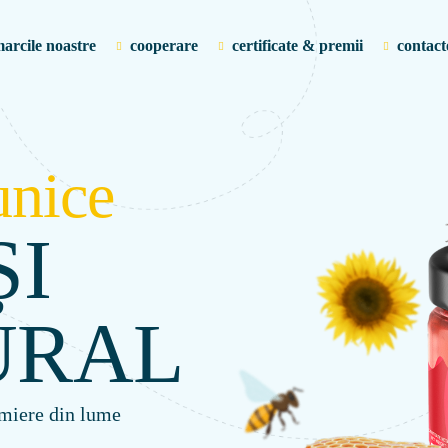
arcile noastre
cooperare
certificate & premii
contact
unice
ȘI
URAL
miere din lume