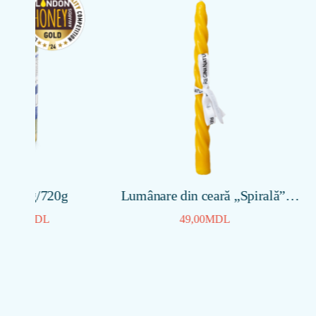
20g
Lumânare din ceară „Spirală”,
Set di
200mm, 4 ore
49,00
MDL