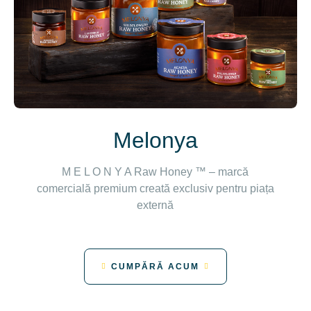
Melonya
M E L O N Y A Raw Honey ™ – marcă
comercială premium creată exclusiv pentru piața
externă
CUMPĂRĂ ACUM