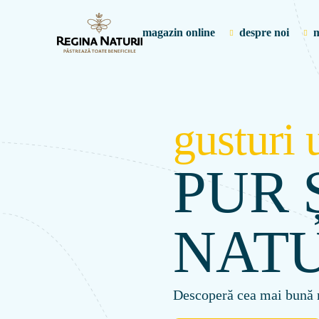
magazin online
despre noi
m
gusturi 
PUR 
NAT
Descoperă cea mai bună 