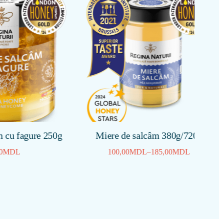
re 250g
Miere de salcâm 380g/720g
100,00
MDL
–
185,00
MDL