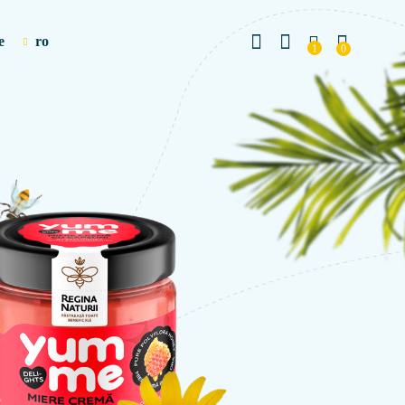
e
ro
1
0