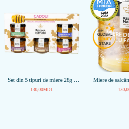
n 5 tipuri de miere 28g x
Miere de salcâm cu fagu
5buc
130,00
MDL
130,00
MDL