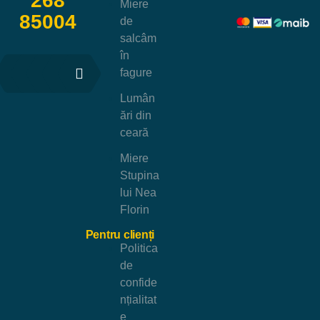
268
Miere
85004
de
salcâm
în
fagure
Lumân
ări din
ceară
Miere
Stupina
lui Nea
Florin
Pentru clienți
Politica
de
confide
nțialitat
e