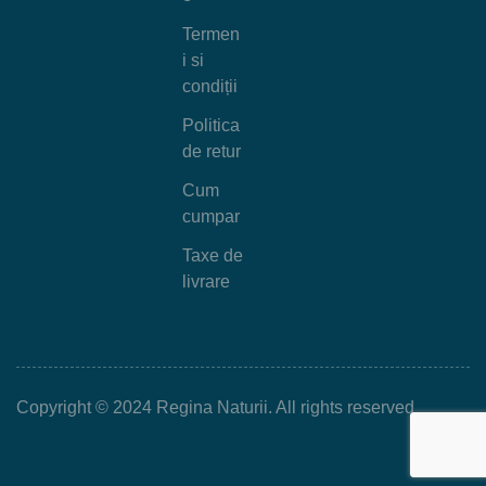
Termen
i si
condiții
Politica
de retur
Cum
cumpar
Taxe de
livrare
Copyright © 2024 Regina Naturii. All rights reserved