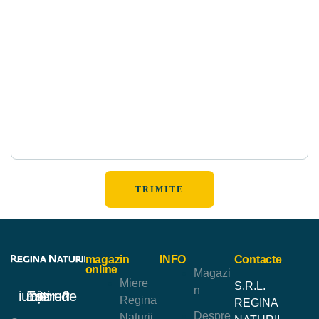
magazin
INFO
Contacte
online
Magazi
Miere
S.R.L.
n
Ești un iubitor de miere?
Regina
REGINA
Despre
Naturii