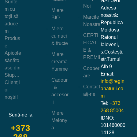
NATURII
Sunte
Noi
Adresa
m cu
Miere
noastră:
toții să
Marcile
BIO
Republica
aduce
Noastre
Miere
Moldova,
m
CERTI
cu nuci
Raionul
Produs
FICAT
& fructe
Ialoveni,
e
E &
s.Costești,
Apicole
Miere
PREMII
str.Turnul
sănăto
creamă
Alb 9
ase din
Cooper
Yumme
Email:
Stup…
are
Cadour
info@regin
Cliențil
Contact
i &
anaturii.co
or
aţi-ne
accesor
m
noștri!
ii
Tel:
+373
268 85004
Miere
Sună-ne la
IDNO:
Melony
101460000
+373
a
14128