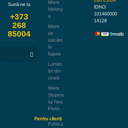
268 85004
Miere
Sună-ne la
IDNO:
Melony
101460000
+373
a
14128
268
Miere
85004
de
salcâm
în
fagure
Lumân
ări din
ceară
Miere
Stupina
lui Nea
Florin
Pentru clienți
Politica