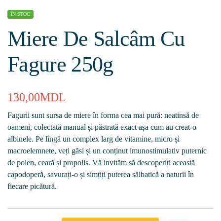
ÎN STOC
Miere De Salcâm Cu
Fagure 250g
130,00
MDL
Fagurii sunt sursa de miere în forma cea mai pură: neatinsă de
oameni, colectată manual și păstrată exact așa cum au creat-o
albinele. Pe lîngă un complex larg de vitamine, micro și
macroelemnete, veți găsi și un conținut imunostimulativ puternic
de polen, ceară și propolis. Vă invităm să descoperiți această
capodoperă, savurați-o și simțiți puterea sălbatică a naturii în
fiecare picătură.