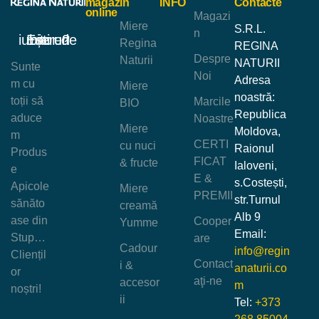
magazin
INFO
Contacte
online
Magazi
Miere
S.R.L.
n
Ești un iubitor de miere?
Regina
REGINA
Despre
Naturii
NATURII
Sunte
Noi
Adresa
m cu
Miere
noastră:
toții să
Marcile
BIO
Republica
aduce
Noastre
Miere
Moldova,
m
CERTI
cu nuci
Raionul
Produs
FICAT
& fructe
Ialoveni,
e
E &
s.Costești,
Apicole
Miere
PREMII
str.Turnul
sănăto
creamă
Alb 9
ase din
Cooper
Yumme
Email:
Stup…
are
Cadour
info@regin
Cliențil
Contact
i &
anaturii.co
or
aţi-ne
accesor
m
noștri!
ii
Tel:
+373