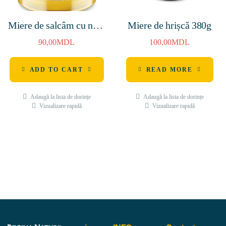
Miere de salcâm cu nuci
Miere de hrișcă 380g
caju 250g
90,00
MDL
100,00
MDL
ADD TO CART
READ MORE
Adaugă la lista de dorințe
Adaugă la lista de dorințe
Vizualizare rapidă
Vizualizare rapidă