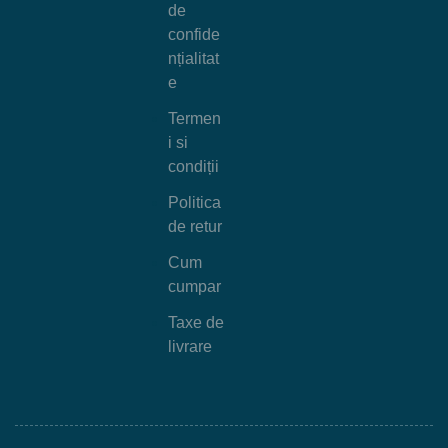
de
confide
nțialitat
e
Termen
i si
condiții
Politica
de retur
Cum
cumpar
Taxe de
livrare