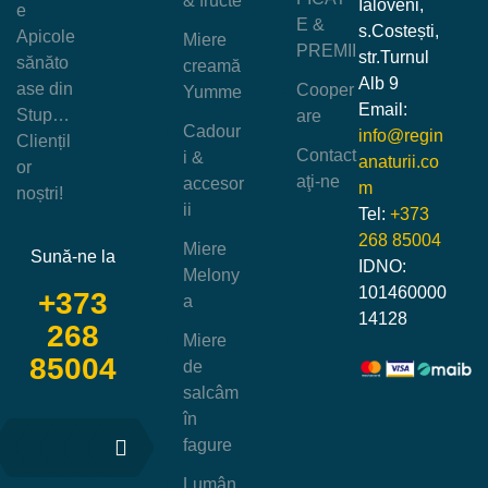
& fructe
Ialoveni,
e
E &
s.Costești,
Apicole
Miere
PREMII
str.Turnul
sănăto
creamă
Alb 9
ase din
Cooper
Yumme
Email:
Stup…
are
Cadour
info@regin
Cliențil
Contact
i &
anaturii.co
or
aţi-ne
accesor
m
noștri!
ii
Tel:
+373
268 85004
Miere
Sună-ne la
IDNO:
Melony
101460000
+373
a
14128
268
Miere
85004
de
salcâm
în
fagure
Lumân