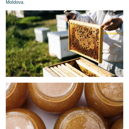
Moldova.
2018
Construirea Celei Mai Mari
Fabrici Din Republica Moldova
În 2018 am luat o întorsătură la 180 de grade. Atunci a început
construcția celei mai mari fabrici de procesare și ambalare a
mierii din Republica Moldova. Am avut cîteva obiective de