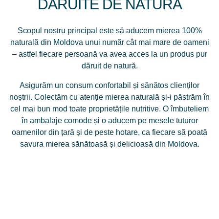
DĂRUITE DE NATURĂ
Scopul nostru principal este să aducem mierea 100%
naturală din Moldova unui număr cât mai mare de oameni
– astfel fiecare persoană va avea acces la un produs pur
dăruit de natură.
Asigurăm un consum confortabil și sănătos clienților
noștrii. Colectăm cu atenție mierea naturală și-i păstrăm în
cel mai bun mod toate proprietățile nutritive. O îmbuteliem
în ambalaje comode și o aducem pe mesele tuturor
oamenilor din țară și de peste hotare, ca fiecare să poată
savura mierea sănătoasă și delicioasă din Moldova.