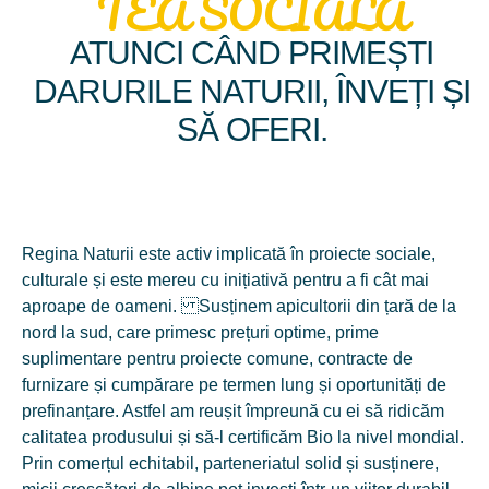
TEA SOCIALĂ
Export Cu Germania, Italia,
ATUNCI CÂND PRIMEȘTI
Olanda Pentru Exportul La
DARURILE NATURII, ÎNVEȚI ȘI
Vrac.
SĂ OFERI.
Extinderea geografică a fost asigurată totalmente de capacitatea
de producție a noii fabrici. Au fost lansate 10 tipuri de miere la
borcan sub propria marcă comercială - Regina Naturii™ și am
deschis ușile primului magazin apicol specializat- etapa în care
ne-am apropiat de fiecare familie din Moldova. Toate, luate în
Regina Naturii este activ implicată în proiecte sociale,
ansamblu au îmbunătățit productivitatea și au dublat capacitatea
culturale și este mereu cu inițiativă pentru a fi cât mai
de producere.
aproape de oameni. Susținem apicultorii din țară de la
nord la sud, care primesc prețuri optime, prime
suplimentare pentru proiecte comune, contracte de
furnizare și cumpărare pe termen lung și oportunități de
prefinanțare. Astfel am reușit împreună cu ei să ridicăm
calitatea produsului și să-l certificăm Bio la nivel mondial.
Prin comerțul echitabil, parteneriatul solid și susținere,