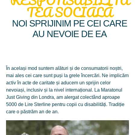
TEA SOCIALĂ
transformat într-un produs multinațional. Mierea de salcâm
premiată cu trofeul „Superior Taste Awards” de către
International Taste Institute din Bruxelles ne-a motivat și mai
NOI SPRIJINIM PE CEI CARE
mult sa ne continuăm dezvoltarea.
AU NEVOIE DE EA
În același mod suntem alături și de consumatorii noștri,
mai ales cei care sunt puși la grele încercări. Ne implicăm
2022
activ în acte de caritate și aducem un sprijin celor
nevoiași, inclusiv și la nivel internațional. La Maratonul
Lansarea În Retail A Liniei BIO:
Just Giving din Londra, am alergat colectând aproape
Mierea De Tei, Salcâm Și
5000 de Lire Sterline pentru copii cu disabilități. Tradiție
care o păstrăm an de an.
Poliflora.
Premiați la concursul Medeterranian Taste Awards: 1. Regina
Naturii™ miere BIO de tei, categorie “Excelent Taste Organic