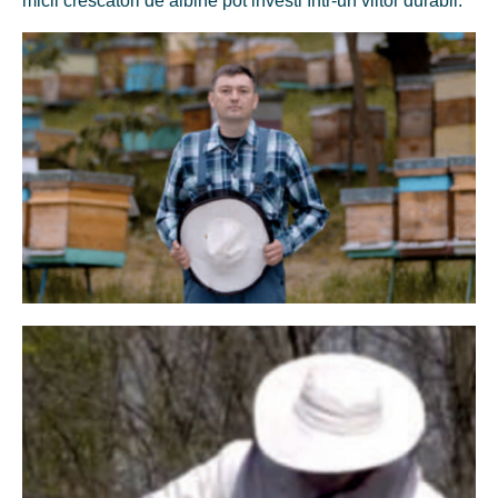
micii crescători de albine pot investi într-un viitor durabil.
2020
Un Nou Ambalaj, O Nouă
Etichetă Și Lansarea
Magazinului Online
Din 2020 asigurăm cu un singur click livrarea mierii naturale pe
întreg teritoriul Țării. M E L O N Y A Raw Honey™ - marca
comercială premium creată exclusiv pentru piața externă, a fost
apreciată cu numeroase premii la concursul internațional din
Marea Britanie- London Honey Awards chiar din primul an de
lansare. Apariția produselor noi a solicitat cantități și mai mari
de îmbuteliere. Astfel, pentru a acoperi cererea am procurat un
echipament performant cu o capacitate de producere de circa 6
000 - 10 000 de borcane pe zi. Odată cu instalarea panourilor
fotovoltaice, fabrica a început să producă 100% energie
regenerabilă, fapt ce paralel ne-a oferit statutul de unica