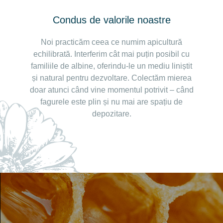
Condus de valorile noastre
Noi practicăm ceea ce numim apicultură
echilibrată. Interferim cât mai puțin posibil cu
familiile de albine, oferindu-le un mediu liniștit
și natural pentru dezvoltare. Colectăm mierea
doar atunci când vine momentul potrivit – când
fagurele este plin și nu mai are spațiu de
depozitare.