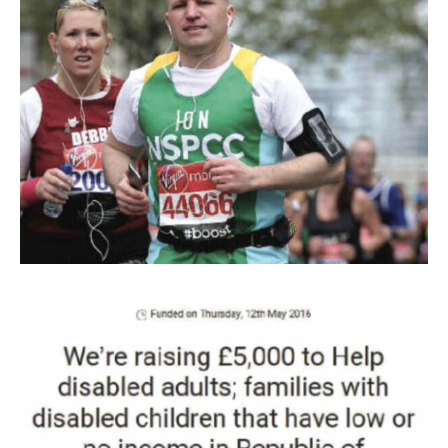
Award”- GOLD 2. Regina Naturii™ miere de salcâm cu
fagure, categorie “Excelent Taste Award”- GOLD 3. M E L O
N Y A miere BIO de salcâm, categorie “Excelent Taste Organic
Award”- SILVER. Urmată de lansarea în retail a liniei BIO:
mierea de tei, salcâm și poliflora. Tot în 2022 am înregistrat o
nouă performanță, am lansat primul produs BIO pentru cei mici
- mierea de salcâm KidsHoney. Toate în ansamblu au sporit
necesitatea de lărgire a secției de producere cu cca 30%.