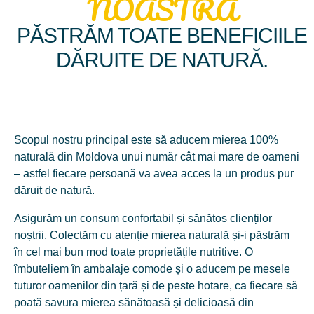
NOASTRĂ
PĂSTRĂM TOATE BENEFICIILE
DĂRUITE DE NATURĂ.
2015/2016
Exportat Prima Miere
Scopul nostru principal este să aducem mierea 100%
naturală din Moldova unui număr cât mai mare de oameni
2015 a fost un an de cotitură. Având un potențial sporit de
– astfel fiecare persoană va avea acces la un produs pur
materie primă proprie, m-am axat pe identificarea
dăruit de natură.
oportunităților de export a mierii din Republica Moldova.
Asigurăm un consum confortabil și sănătos clienților
Astfel, ca la sfârșitul anului 2016, după luni bune de
noștrii. Colectăm cu atenție mierea naturală și-i păstrăm
documentare și pregătire, am realizat cu succes primul export
în cel mai bun mod toate proprietățile nutritive. O
de miere în România și Polonia.
îmbuteliem în ambalaje comode și o aducem pe mesele
tuturor oamenilor din țară și de peste hotare, ca fiecare să
poată savura mierea sănătoasă și delicioasă din