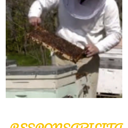
producere de miere Eco-Friendly din Țară.
2021
Certificarea Ecologica A Mierii
Regina Naturii
Certificarea Ecologica a mierii Regina Naturii efectuată de către
organismul de control internațional – CERES Certification of
Environmental Standards GmbH a ridicat istoric standardul de
calitate. Tot atunci ne-am propus să fim peste tot, fiind
generatorii unei extinderi masive în retail, astfel încât Regina
Naturii a ajuns să fie nelipsită de pe rafturile supermarketurilor
dar și a magazinelor mici din toată țara. Exportul mierii sub
RESPONSABILITA
Privat Label în Malaysia, Marea Britanie și România ne-a