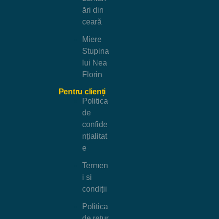
ări din
ceară
Miere
Stupina
lui Nea
Florin
Pentru clienți
Politica
de
confide
nțialitat
e
Termen
i si
condiții
Politica
de retur