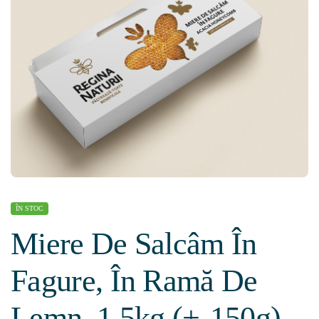
ÎN STOC
Miere De Salcâm În
Fagure, În Ramă De
Lemn, 1.5kg (+-150g)