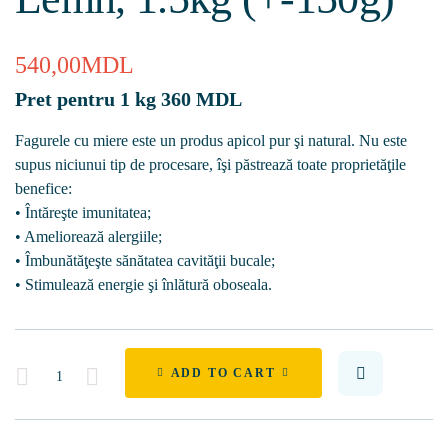
540,00
MDL
Pret pentru 1 kg 360 MDL
Fagurele cu miere este un produs apicol pur şi natural. Nu este
supus niciunui tip de procesare, îşi păstrează toate proprietăţile
benefice:
• Întăreşte imunitatea;
• Ameliorează alergiile;
• Îmbunătăţeşte sănătatea cavităţii bucale;
• Stimulează energie şi înlătură oboseala.
Quantity
ADD TO CART