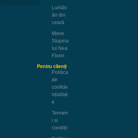
Lumân
ări din
ceară
Miere
Stupina
lui Nea
Florin
Pentru clienți
Politica
de
confide
nțialitat
e
Termen
i si
condiții