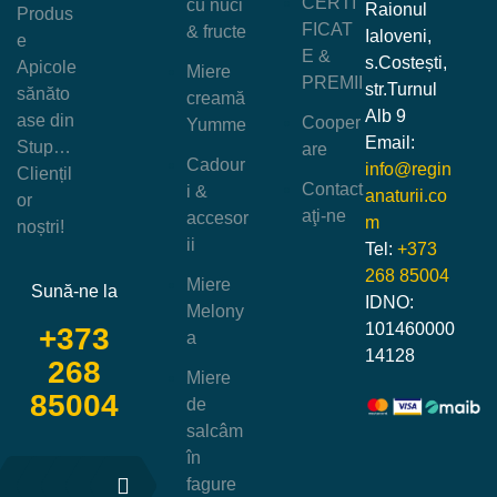
CERTI
cu nuci
Raionul
Produs
FICAT
& fructe
Ialoveni,
e
E &
s.Costești,
Apicole
Miere
PREMII
str.Turnul
sănăto
creamă
Alb 9
ase din
Cooper
Yumme
Email:
Stup…
are
Cadour
info@regin
Cliențil
Contact
i &
anaturii.co
or
aţi-ne
accesor
m
noștri!
ii
Tel:
+373
268 85004
Miere
Sună-ne la
IDNO:
Melony
101460000
+373
a
14128
268
Miere
85004
de
salcâm
în
fagure