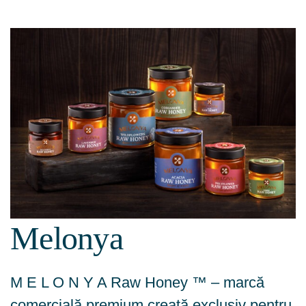
Melonya
M E L O N Y A Raw Honey ™ – marcă
comercială premium creată exclusiv pentru