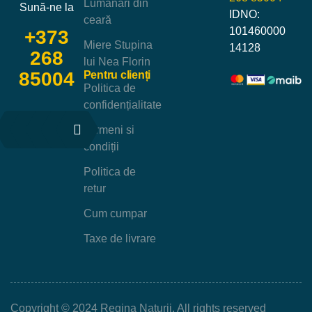
Lumânări din
Sună-ne la
IDNO:
ceară
101460000
+373
Miere Stupina
14128
268
lui Nea Florin
85004
Pentru clienți
Politica de
confidențialitate
Termeni si
condiții
Politica de
retur
Cum cumpar
Taxe de livrare
Copyright © 2024 Regina Naturii. All rights reserved