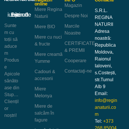
online
Magazin
Miere Regina
S.R.L.
Ești un iubitor de miere?
Despre Noi
Naturii
REGINA
NATURII
Sunte
Marcile
Miere BIO
Adresa
m cu
Noastre
Miere cu nuci
noastră:
toții să
CERTIFICATE
& fructe
Republica
aduce
& PREMII
Moldova,
m
Miere creamă
Raionul
Produs
Cooperare
Yumme
Ialoveni,
e
Contactaţi-ne
Cadouri &
s.Costești,
Apicole
accesorii
str.Turnul
sănăto
Alb 9
ase din
Miere
Email:
Stup…
Melonya
info@regin
Cliențil
Miere de
anaturii.co
or
salcâm în
m
noștri!
fagure
Tel:
+373
268 85004