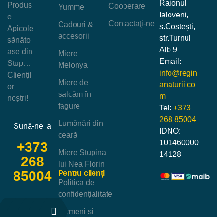
Raionul
Produs
Cooperare
Yumme
Ialoveni,
e
Contactaţi-ne
Cadouri &
s.Costești,
Apicole
accesorii
str.Turnul
sănăto
Alb 9
ase din
Miere
Email:
Stup…
Melonya
info@regin
Cliențil
Miere de
anaturii.co
or
salcâm în
m
noștri!
fagure
Tel:
+373
268 85004
Lumânări din
Sună-ne la
IDNO:
ceară
101460000
+373
Miere Stupina
14128
268
lui Nea Florin
85004
Pentru clienți
Politica de
confidențialitate
Termeni si