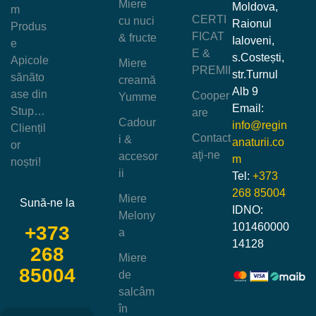
Miere
Moldova,
m
CERTI
cu nuci
Raionul
Produs
FICAT
& fructe
Ialoveni,
e
E &
s.Costești,
Apicole
Miere
PREMII
str.Turnul
sănăto
creamă
Alb 9
ase din
Cooper
Yumme
Email:
Stup…
are
Cadour
info@regin
Cliențil
Contact
i &
anaturii.co
or
aţi-ne
accesor
m
noștri!
ii
Tel:
+373
268 85004
Miere
Sună-ne la
IDNO:
Melony
101460000
+373
a
14128
268
Miere
85004
de
salcâm
în