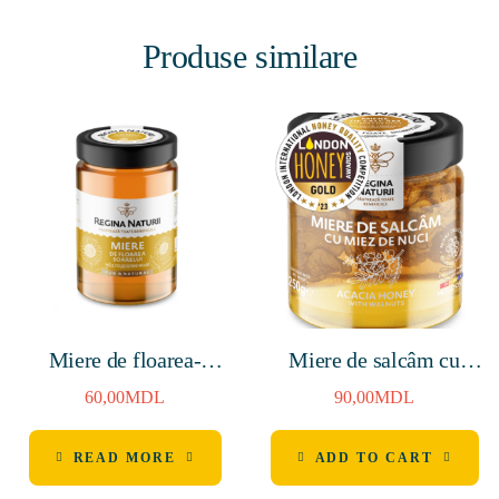
Produse similare
Miere de floarea-
Miere de salcâm cu
soarelui 380g
miez de nuci 250g
60,00
MDL
90,00
MDL
READ MORE
ADD TO CART