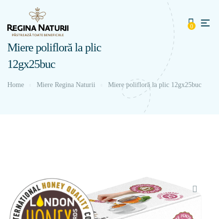
0
Miere polifloră la plic
12gх25buc
Home
Miere Regina Naturii
Miere polifloră la plic 12gх25buc