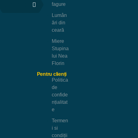
fagure
Lumân
ări din
ceară
Miere
Stupina
lui Nea
Florin
Pentru clienți
Politica
de
confide
nțialitat
e
Termen
i si
condiții