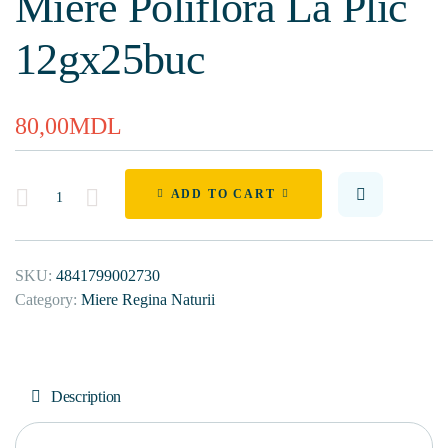
Miere Polifloră La Plic
12gх25buc
80,00
MDL
Quantity
ADD TO CART
SKU:
4841799002730
Category:
Miere Regina Naturii
Description