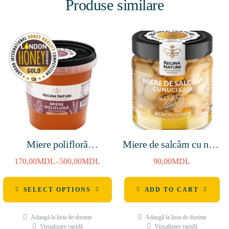
Produse similare
Miere polifloră
Miere de salcâm cu nuci
1400g/3000g/4800g
caju 250g
170,00
MDL
–
500,00
MDL
90,00
MDL
SELECT OPTIONS
ADD TO CART
Adaugă la lista de dorințe
Adaugă la lista de dorințe
Vizualizare rapidă
Vizualizare rapidă