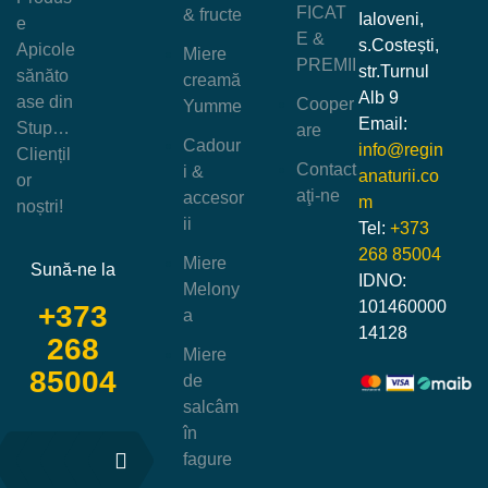
FICAT
& fructe
Ialoveni,
e
E &
s.Costești,
Apicole
Miere
PREMII
str.Turnul
sănăto
creamă
Alb 9
ase din
Cooper
Yumme
Email:
Stup…
are
Cadour
info@regin
Cliențil
Contact
i &
anaturii.co
or
aţi-ne
accesor
m
noștri!
ii
Tel:
+373
268 85004
Miere
Sună-ne la
IDNO:
Melony
101460000
+373
a
14128
268
Miere
85004
de
salcâm
în
fagure