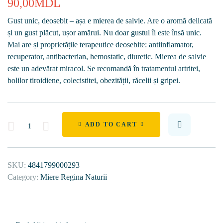
90,00
MDL
Gust unic, deosebit – așa e mierea de salvie. Are o aromă delicată
și un gust plăcut, ușor amărui. Nu doar gustul îi este însă unic.
Mai are și proprietățile terapeutice deosebite: antiinflamator,
recuperator, antibacterian, hemostatic, diuretic. Mierea de salvie
este un adevărat miracol. Se recomandă în tratamentul artritei,
bolilor tiroidiene, colecistitei, obezității, răcelii și gripei.
Quantity
ADD TO CART
SKU:
4841799000293
Category:
Miere Regina Naturii