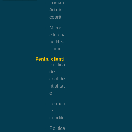
Lumân
ări din
ceară
Miere
Stupina
lui Nea
Florin
Pentru clienți
Politica
de
confide
nțialitat
e
Termen
i si
condiții
Politica