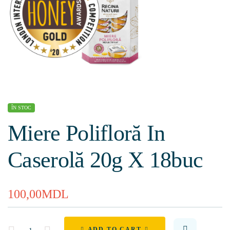
ÎN STOC
Miere Polifloră In
Caserolă 20g Х 18buc
100,00
MDL
Quantity
ADD TO CART