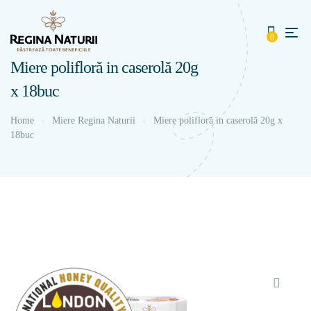
0
Miere polifloră in caserolă 20g
х 18buc
Home
Miere Regina Naturii
Miere polifloră in caserolă 20g х
18buc