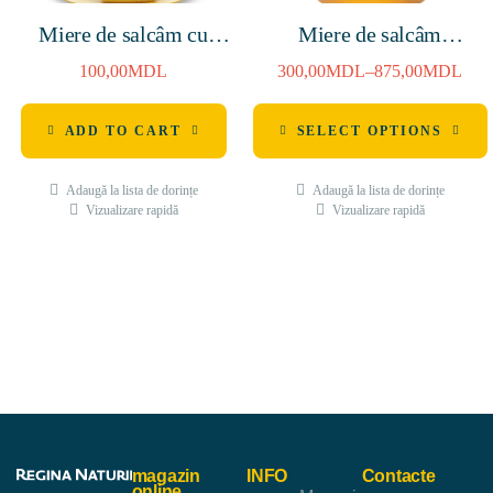
Miere de salcâm cu
Miere de salcâm
vișină 250g
1400g/4800g
100,00
MDL
300,00
MDL
–
875,00
MDL
ADD TO CART
SELECT OPTIONS
Adaugă la lista de dorințe
Adaugă la lista de dorințe
Vizualizare rapidă
Vizualizare rapidă
magazin
INFO
Contacte
online