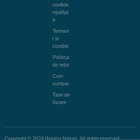
confide
nțialitat
e
Termen
i si
condiții
Politica
de retur
Cum
cumpar
Taxe de
livrare
Copyright © 2024 Regina Naturii. All rights reserved