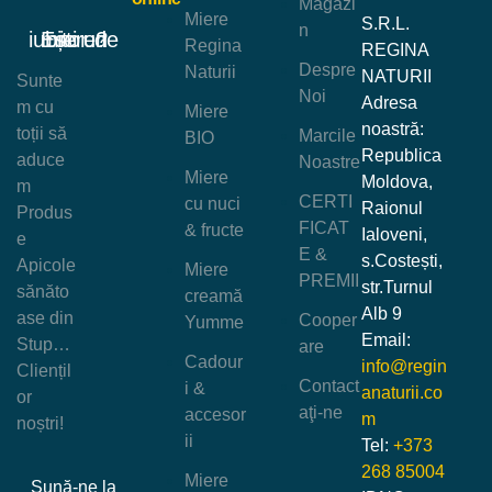
Magazi
Miere
S.R.L.
n
Ești un iubitor de miere?
Regina
REGINA
Despre
Naturii
NATURII
Sunte
Noi
Adresa
m cu
Miere
noastră:
toții să
Marcile
BIO
Republica
aduce
Noastre
Miere
Moldova,
m
CERTI
cu nuci
Raionul
Produs
FICAT
& fructe
Ialoveni,
e
E &
s.Costești,
Apicole
Miere
PREMII
str.Turnul
sănăto
creamă
Alb 9
ase din
Cooper
Yumme
Email:
Stup…
are
Cadour
info@regin
Cliențil
Contact
i &
anaturii.co
or
aţi-ne
accesor
m
noștri!
ii
Tel:
+373
268 85004
Miere
Sună-ne la