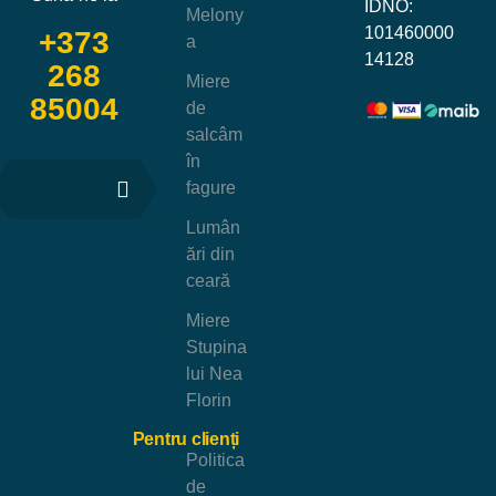
IDNO:
Melony
101460000
+373
a
14128
268
Miere
85004
de
salcâm
în
fagure
Lumân
ări din
ceară
Miere
Stupina
lui Nea
Florin
Pentru clienți
Politica
de