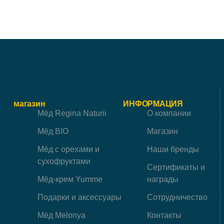
магазин
ИНФОРМАЦИЯ
Мёд Regina Naturii
О компании
Мёд BIO
Магазин
Мёд с орехами и
Наши бренды
сухофруктами
Сертификаты и
Мёд-крем Yumme
награды
Подарки и аксессуары
Сотрудничество
Мёд Melonya
Контакты