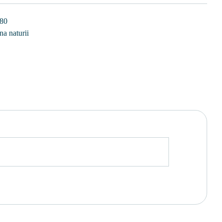
80
a naturii