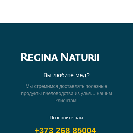
Вы любите мед?
Мы стремимся доставлять полезные
продукты пчеловодства из улья… нашим
клиентам!
Позвоните нам
+373 268 85004