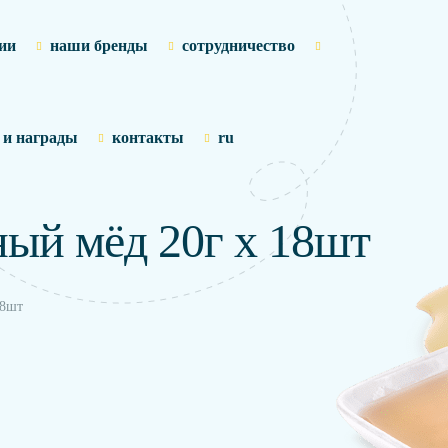
ии
наши бренды
сотрудничество
 и награды
контакты
ru
ый мёд 20г х 18шт
18шт