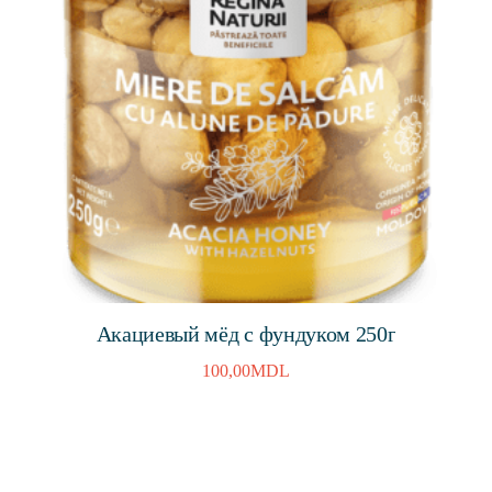
Акациевый мёд с фундуком 250г
100,00
MDL