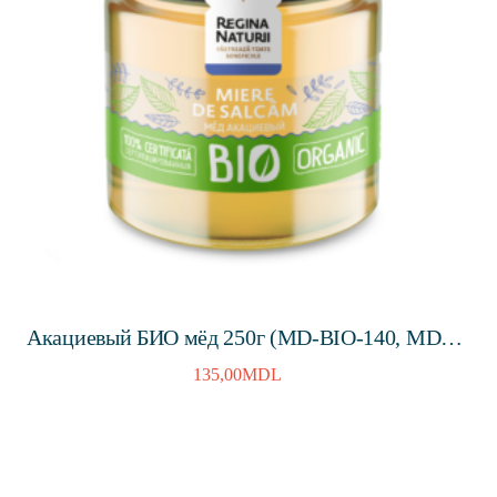
Акациевый БИО мёд 250г (MD-BIO-140, MD-
ECO-004)
135,00
MDL