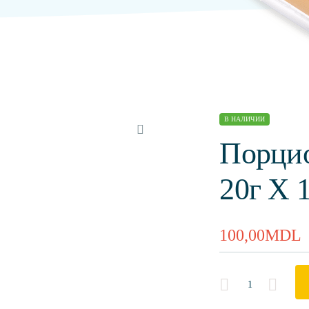
В НАЛИЧИИ
Порци
20г Х 
100,00
MDL
Quantity