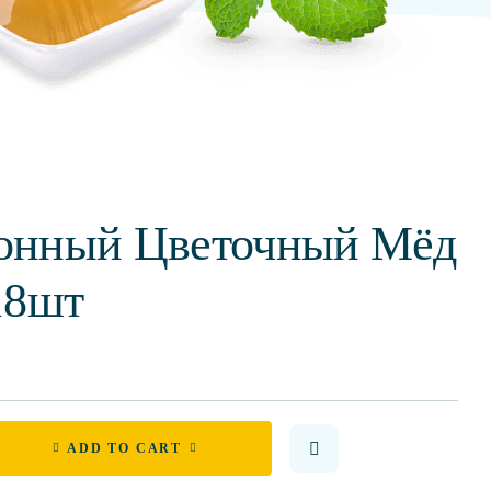
онный Цветочный Мёд
18шт
ADD TO CART