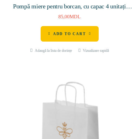
Pompă miere pentru borcan, cu capac 4 unitați
(DEEP66, DEEP 82, TO 66, TO 82)
85,00
MDL
ADD TO CART
Adaugă la lista de dorințe
Vizualizare rapidă