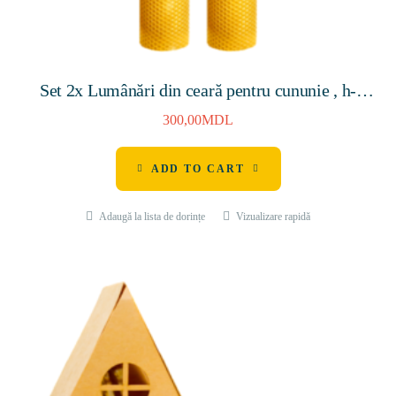
Set 2x Lumânări din ceară pentru cununie , h-
400mm , D-45mm
300,00
MDL
ADD TO CART
Adaugă la lista de dorințe
Vizualizare rapidă