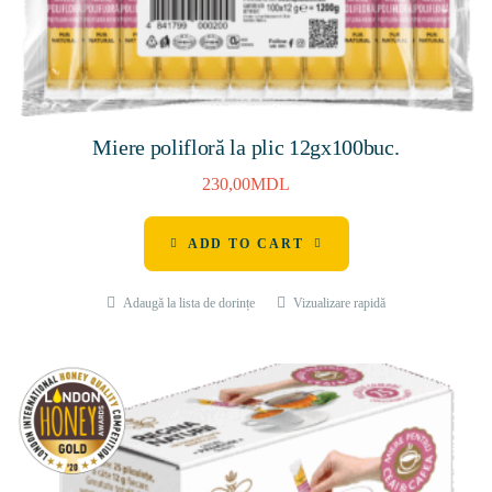
Miere polifloră la plic 12gх100buc.
230,00
MDL
ADD TO CART
Adaugă la lista de dorințe
Vizualizare rapidă