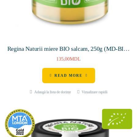
Regina Naturii miere BIO salcam, 250g (MD-BIO-
140, MD-ECO-004)
135,00
MDL
READ MORE
Adaugă la lista de dorințe
Vizualizare rapidă