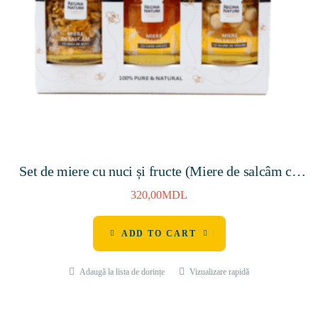
Set de miere cu nuci și fructe (Miere de salcâm cu
miez de nuci, Miere de salcâm cu caise, Miere de
320,00
MDL
salcâm cu alune de pădure)
ADD TO CART
Adaugă la lista de dorințe
Vizualizare rapidă