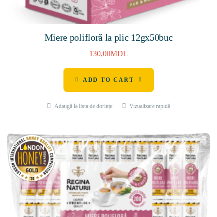
Miere polifloră la plic 12gх50buc
130,00
MDL
ADD TO CART
Adaugă la lista de dorințe
Vizualizare rapidă