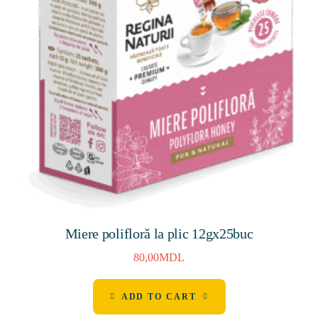
Miere polifloră la plic 12gх25buc
80,00
MDL
ADD TO CART