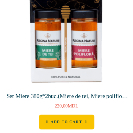
Set Miere 380g*2buc.(Miere de tei, Miere polifloră
& linguriță din lemn pentru miere H-160mm)
220,00
MDL
ADD TO CART