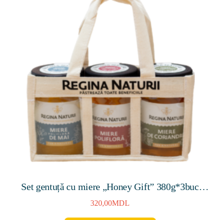
Set gentuță cu miere „Honey Gift” 380g*3buc
(Miere polifloră de mai 380g, Miere de salvie 380g,
320,00
MDL
Miere polifloră 380g)