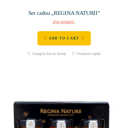
Set cadou „REGINA NATURII”
450,00
MDL
ADD TO CART
Adaugă la lista de dorințe
Vizualizare rapidă