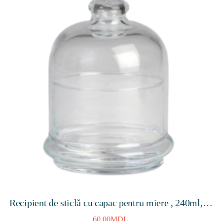
Recipient de sticlă cu capac pentru miere , 240ml, H
– 120mm
60,00
MDL