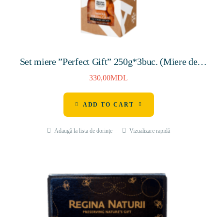
Set miere ”Perfect Gift” 250g*3buc. (Miere de
salcâm cu alune de pădure, Miere de salcâm cu caise,
330,00
MDL
Miere de salcâm cu fagure)
ADD TO CART
Adaugă la lista de dorințe
Vizualizare rapidă