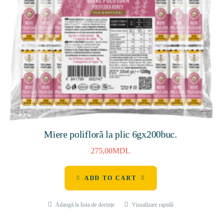
Miere polifloră la plic 6gх200buc.
275,00
MDL
ADD TO CART
Adaugă la lista de dorințe
Vizualizare rapidă