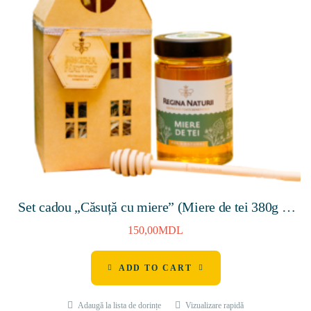
Set cadou „Căsuță cu miere” (Miere de tei 380g &
Linguriță din lemn pentru miere H-160mm)
150,00
MDL
ADD TO CART
Adaugă la lista de dorințe
Vizualizare rapidă