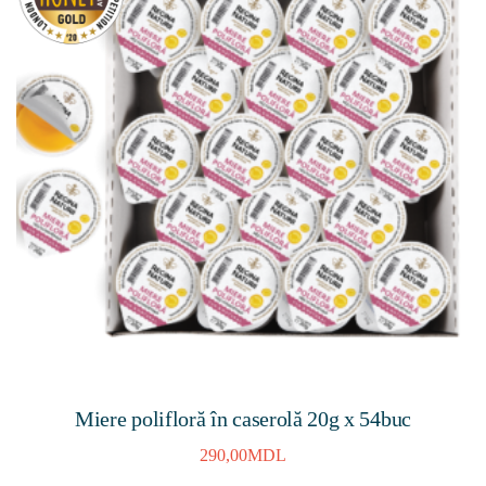
Miere polifloră în caserolă 20g х 54buc
290,00
MDL