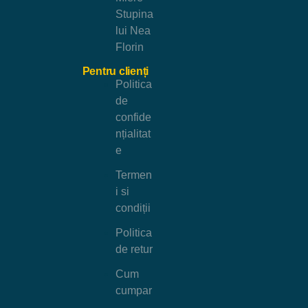
Stupina
lui Nea
Florin
Pentru clienți
Politica
de
confide
nțialitat
e
Termen
i si
condiții
Politica
de retur
Cum
cumpar