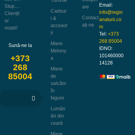
Yumme
Email:
Stup…
are
Cadour
info@regin
Cliențil
Contact
i &
anaturii.co
or
aţi-ne
accesor
m
noștri!
ii
Tel:
+373
268 85004
Miere
Sună-ne la
IDNO:
Melony
101460000
+373
a
14128
268
Miere
85004
de
salcâm
în
fagure
Lumân
ări din
ceară
Miere