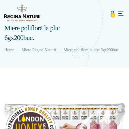
0
Miere polifloră la plic
6gх200buc.
Home
Miere Regina Naturii
Miere polifloră la plic 6gх200buc.