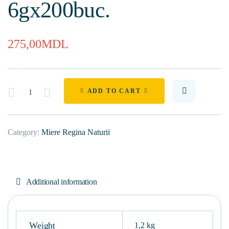
6gх200buc.
275,00
MDL
Quantity
ADD TO CART
Category:
Miere Regina Naturii
Additional information
Weight
1,2 kg