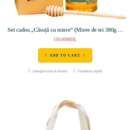
Set cadou „Căsuță cu miere” (Miere de tei 380g &
Linguriță din lemn pentru miere H-160mm)
150,00
MDL
ADD TO CART
Adaugă la lista de dorințe
Vizualizare rapidă