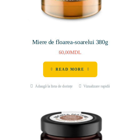
Miere de floarea-soarelui 380g
60,00
MDL
READ MORE
Adaugă la lista de dorințe
Vizualizare rapidă