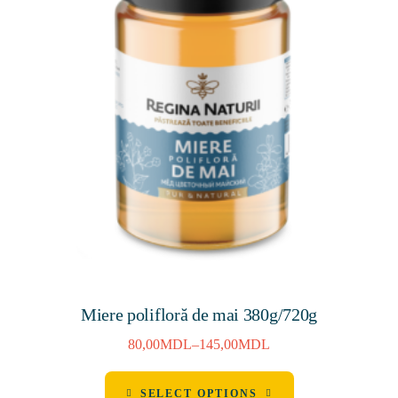
Miere polifloră de mai 380g/720g
80,00
MDL
–
145,00
MDL
SELECT OPTIONS