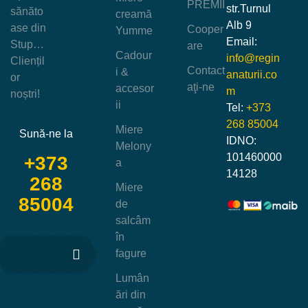
PREMII
str.Turnul
sănăto
creamă
Alb 9
ase din
Cooper
Yumme
Email:
Stup…
are
Cadour
info@regin
Cliențil
Contact
i &
anaturii.co
or
aţi-ne
accesor
m
noștri!
ii
Tel:
+373
268 85004
Miere
Sună-ne la
IDNO:
Melony
101460000
+373
a
14128
268
Miere
85004
de
salcâm
în
fagure
Lumân
ări din