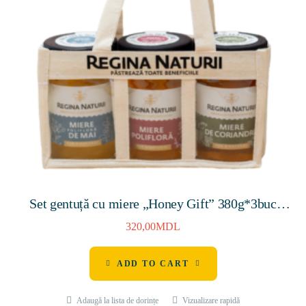
Set gentuță cu miere „Honey Gift” 380g*3buc
(Miere polifloră de mai 380g, Miere de salvie 380g,
320,00
MDL
Miere polifloră 380g)
ADD TO CART
Adaugă la lista de dorințe
Vizualizare rapidă