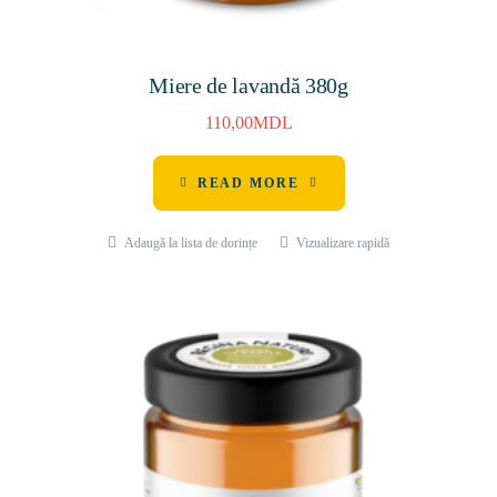
Miere de lavandă 380g
110,00
MDL
READ MORE
Adaugă la lista de dorințe
Vizualizare rapidă