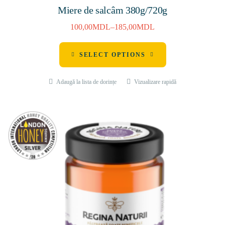
Miere de salcâm 380g/720g
100,00
MDL
–
185,00
MDL
SELECT OPTIONS
Adaugă la lista de dorințe
Vizualizare rapidă