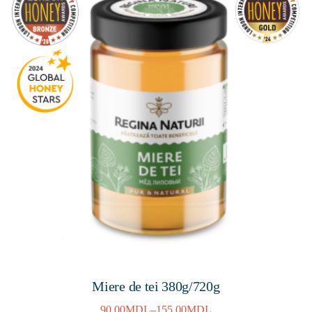
Miere de tei 380g/720g
90,00
MDL
–
155,00
MDL