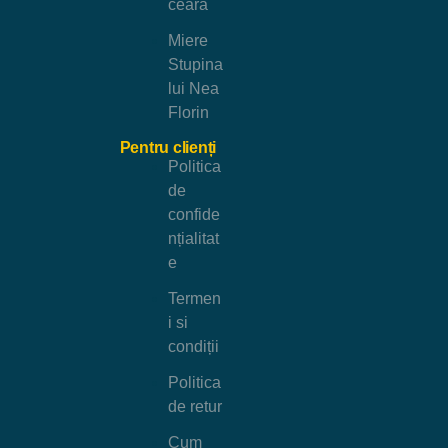
ceară
Miere
Stupina
lui Nea
Florin
Pentru clienți
Politica
de
confide
nțialitat
e
Termen
i si
condiții
Politica
de retur
Cum