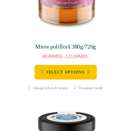
Miere polifloră 380g/720g
69,00
MDL
–
125,00
MDL
SELECT OPTIONS
Adaugă la lista de dorințe
Vizualizare rapidă