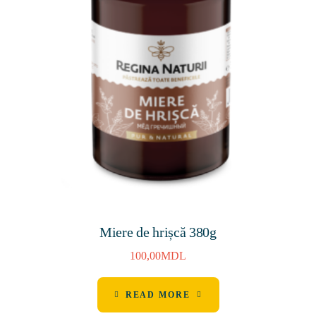
Miere de hrișcă 380g
100,00
MDL
READ MORE