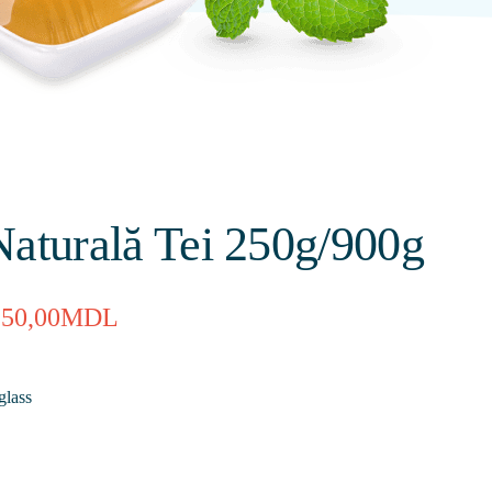
aturală Tei 250g/900g
150,00
MDL
glass