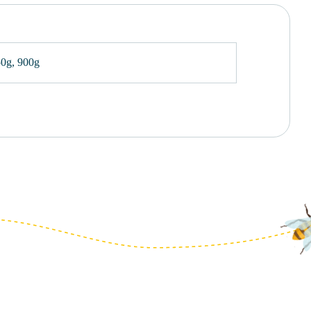
50g
,
900g