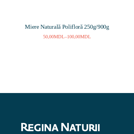
Miere Naturală Polifloră 250g/900g
50,00
MDL
–
100,00
MDL