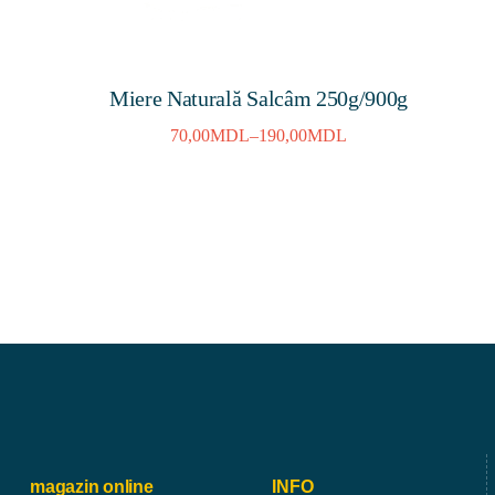
Miere Naturală Salcâm 250g/900g
70,00
MDL
–
190,00
MDL
magazin online
INFO