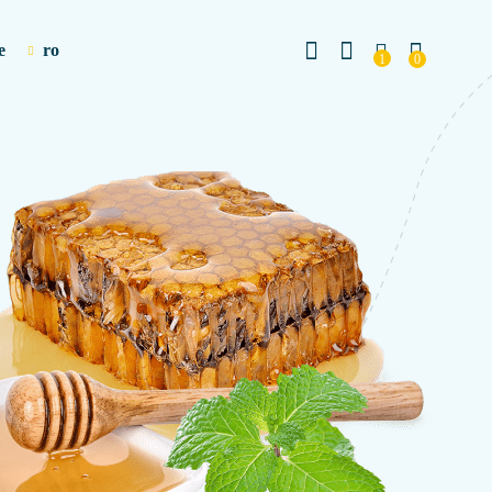
e
ro
1
0