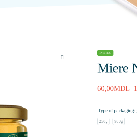
ÎN STOC
Miere N
60,00
MDL
–
Type of packaging: 
250g
900g