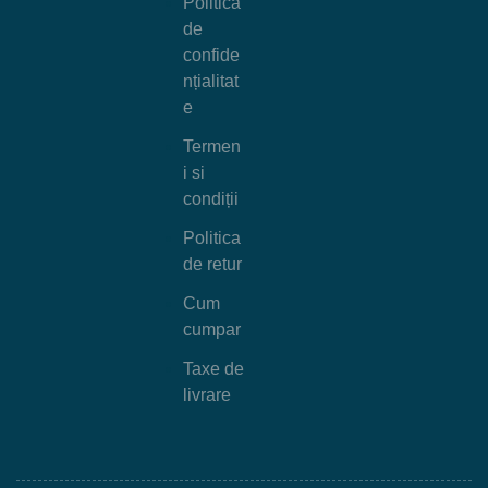
Politica
de
confide
nțialitat
e
Termen
i si
condiții
Politica
de retur
Cum
cumpar
Taxe de
livrare