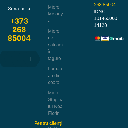
268 85004
Miere
Sună-ne la
IDNO:
Melony
101460000
+373
a
14128
268
Miere
85004
de
salcâm
în
fagure
Lumân
ări din
ceară
Miere
Stupina
lui Nea
Florin
Pentru clienți