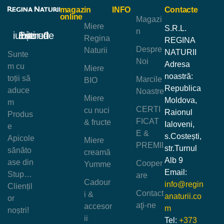
magazin
INFO
Contacte
online
Magazi
Miere
S.R.L.
n
Ești un iubitor de miere?
Regina
REGINA
Despre
Naturii
NATURII
Sunte
Noi
Adresa
m cu
Miere
noastră:
toții să
Marcile
BIO
Republica
aduce
Noastre
Miere
Moldova,
m
CERTI
cu nuci
Raionul
Produs
FICAT
& fructe
Ialoveni,
e
E &
s.Costești,
Apicole
Miere
PREMII
str.Turnul
sănăto
creamă
Alb 9
ase din
Cooper
Yumme
Email:
Stup…
are
Cadour
info@regin
Cliențil
Contact
i &
anaturii.co
or
aţi-ne
accesor
m
noștri!
ii
Tel:
+373