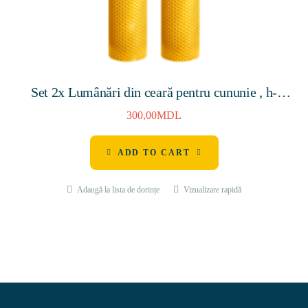
Set 2x Lumânări din ceară pentru cununie , h-
400mm , D-45mm
300,00
MDL
ADD TO CART
Adaugă la lista de dorințe
Vizualizare rapidă