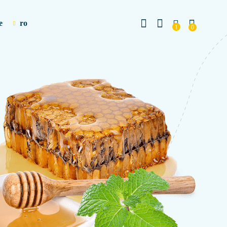
e
ro
1
0