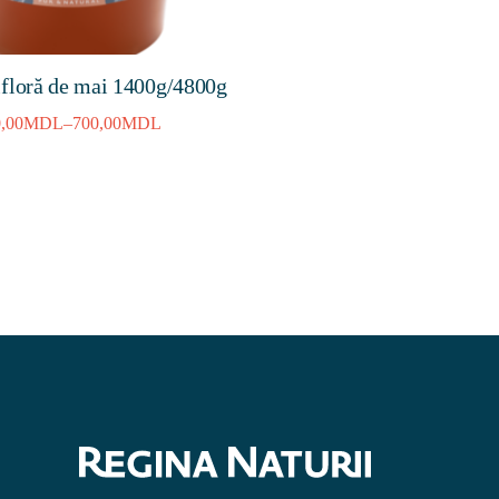
ifloră de mai 1400g/4800g
,00
MDL
–
700,00
MDL