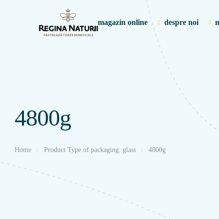
magazin online
despre noi
m
4800g
Home
Product Type of packaging: glass
4800g