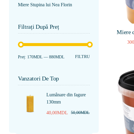
Miere Stupina lui Nea Florin
Filtrați După Preț
Miere 
300
FILTRU
Preț:
170MDL
—
880MDL
Vanzatori De Top
Lumânare din fagure
130mm
40,00
MDL
50,00
MDL