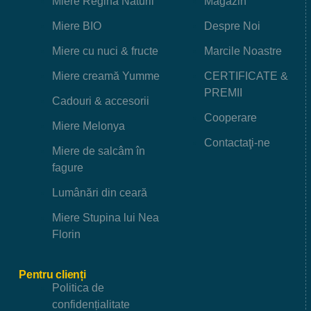
Miere Regina Naturii
Magazin
Miere BIO
Despre Noi
Miere cu nuci & fructe
Marcile Noastre
Miere creamă Yumme
CERTIFICATE &
PREMII
Cadouri & accesorii
Cooperare
Miere Melonya
Contactaţi-ne
Miere de salcâm în
fagure
Lumânări din ceară
Miere Stupina lui Nea
Florin
Pentru clienți
Politica de
confidențialitate