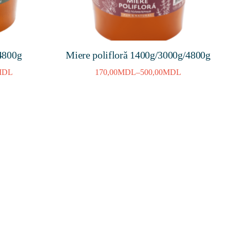
/4800g
Miere polifloră 1400g/3000g/4800g
MDL
170,00
MDL
–
500,00
MDL