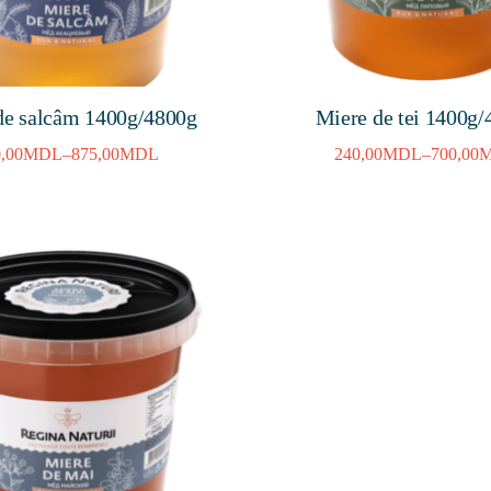
de salcâm 1400g/4800g
Miere de tei 1400g
,00
MDL
–
875,00
MDL
240,00
MDL
–
700,00