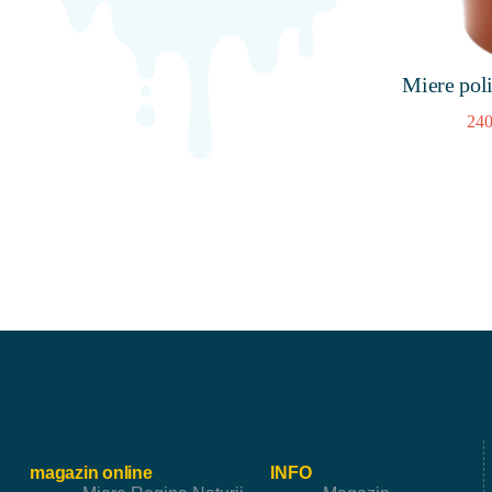
Miere pol
240
magazin online
INFO