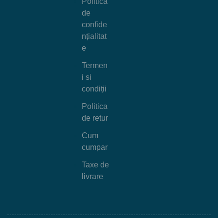
Politica
de
confide
nțialitat
e
Termen
i si
condiții
Politica
de retur
Cum
cumpar
Taxe de
livrare