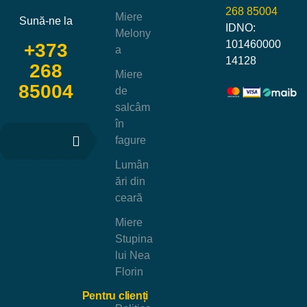
268 85004
Miere
Sună-ne la
IDNO:
Melony
101460000
+373
a
14128
268
Miere
85004
de
salcâm
în
fagure
Lumân
ări din
ceară
Miere
Stupina
lui Nea
Florin
Pentru clienți