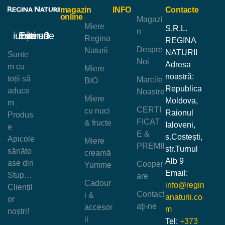
magazin
INFO
Contacte
online
Magazi
Miere
S.R.L.
n
Ești un iubitor de miere?
Regina
REGINA
Despre
Naturii
NATURII
Sunte
Noi
Adresa
m cu
Miere
noastră:
toții să
Marcile
BIO
Republica
aduce
Noastre
Miere
Moldova,
m
CERTI
cu nuci
Raionul
Produs
FICAT
& fructe
Ialoveni,
e
E &
s.Costești,
Apicole
Miere
PREMII
str.Turnul
sănăto
creamă
Alb 9
ase din
Cooper
Yumme
Email:
Stup…
are
Cadour
info@regin
Cliențil
Contact
i &
anaturii.co
or
aţi-ne
accesor
m
noștri!
ii
Tel:
+373