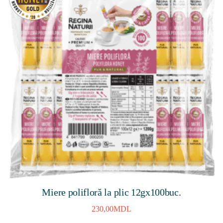
Miere polifloră la plic 12gх100buc.
230,00
MDL