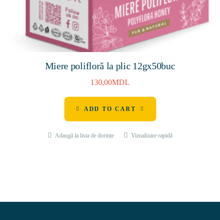
Miere polifloră la plic 12gх50buc
130,00
MDL
ADD TO CART
Adaugă la lista de dorințe
Vizualizare rapidă