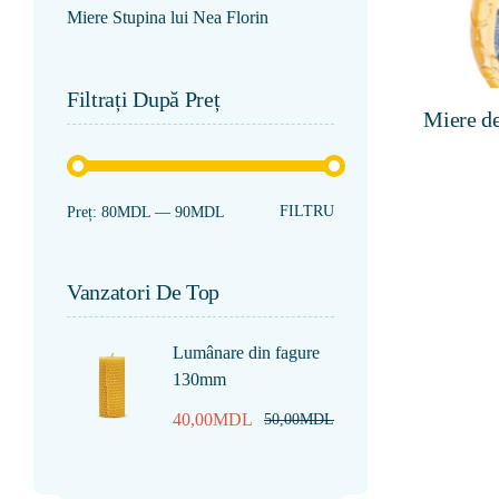
Miere Stupina lui Nea Florin
Filtrați După Preț
Miere de
FILTRU
Preț:
80MDL
—
90MDL
Vanzatori De Top
Lumânare din fagure
130mm
40,00
MDL
50,00
MDL