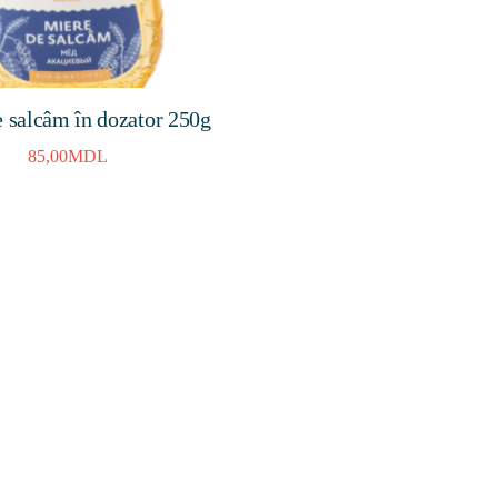
 salcâm în dozator 250g
85,00
MDL