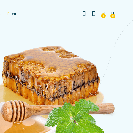
e
ro
1
0