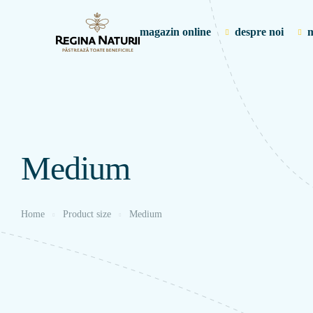
magazin online
despre noi
m
Medium
Home
Product size
Medium