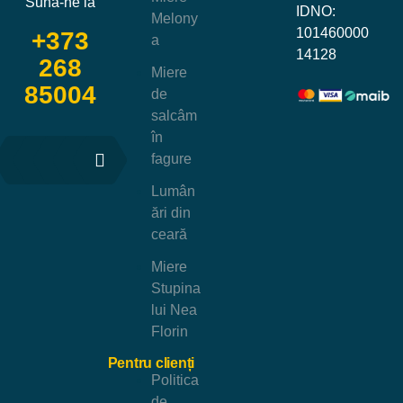
Sună-ne la
IDNO:
Melony
101460000
+373
a
14128
268
Miere
85004
de
salcâm
în
fagure
Lumân
ări din
ceară
Miere
Stupina
lui Nea
Florin
Pentru clienți
Politica
de