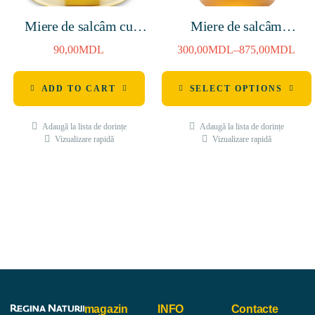
Miere de salcâm cu
Miere de salcâm
migdale 250g
1400g/4800g
90,00
MDL
300,00
MDL
–
875,00
MDL
ADD TO CART
SELECT OPTIONS
Adaugă la lista de dorințe
Adaugă la lista de dorințe
Vizualizare rapidă
Vizualizare rapidă
magazin
INFO
Contacte