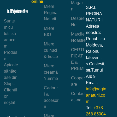
online
Magazi
Miere
S.R.L.
n
Ești un iubitor de miere?
Regina
REGINA
Despre
Naturii
NATURII
Sunte
Noi
Adresa
m cu
Miere
noastră:
toții să
Marcile
BIO
Republica
aduce
Noastre
Miere
Moldova,
m
CERTI
cu nuci
Raionul
Produs
FICAT
& fructe
Ialoveni,
e
E &
s.Costești,
Apicole
Miere
PREMII
str.Turnul
sănăto
creamă
Alb 9
ase din
Cooper
Yumme
Email:
Stup…
are
Cadour
info@regin
Cliențil
Contact
i &
anaturii.co
or
aţi-ne
accesor
m
noștri!
ii
Tel:
+373
268 85004
Miere