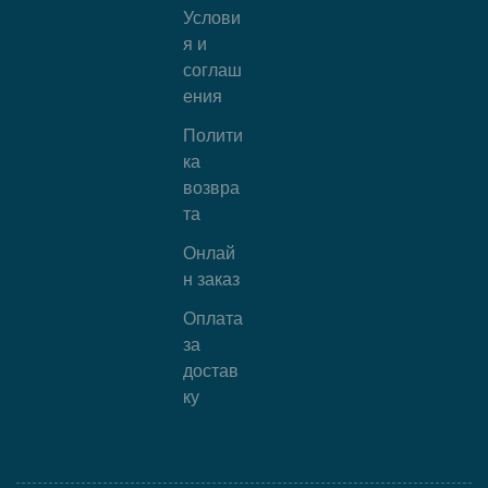
Услови
я и
соглаш
ения
Полити
ка
возвра
та
Онлай
н заказ
Оплата
за
достав
ку