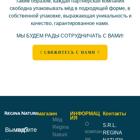
Таким образом, каждая партнёрская компания
свободна упаковывать мёд в подходящей форме, в
собственной упаковке, выражающая уникальность и
качество, гарантированное нами.
МЫ БУДЕМ РАДЫ СОТРУДНИЧАТЬ С ВАМИ!
СВЯЖИТЕСЬ С НАМИ
магазин
ИНФОРМАЦ
Контакты
ИЯ
Мёд
О
S.R.L.
Regina
Вы любите мед?
компан
REGINA
Naturii
ии