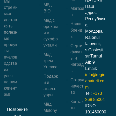
NATURII
Мы
Мёд
Наш
стреми
Магази
BIO
адрес:
мся
н
Республик
достав
Мёд с
Наши
а
лять
орехам
бренд
Молдова,
полезн
и и
ы
Raionul
ые
сухофр
Ialoveni,
продук
уктами
Серти
s.Costești,
ты
фикат
Мёд-
str.Turnul
пчелов
ы и
крем
Alb 9
одства
наград
Yumme
Email:
из
ы
info@regin
улья…
Подарк
Сотруд
anaturii.co
нашим
и и
ничест
m
клиент
аксесс
во
Tel:
+373
ам!
уары
268 85004
Контак
Мёд
IDNO:
ты
Позвоните
Melony
101460000
нам