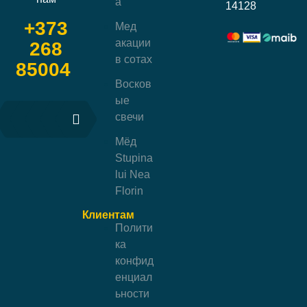
a
14128
+373
Мед
акации
268
в сотах
85004
Восков
ые
свечи
Мёд
Stupina
lui Nea
Florin
Клиентам
Полити
ка
конфид
енциал
ьности