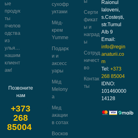
ы
Raionul
ые
сухофр
Ialoveni,
продук
уктами
Серти
s.Costești,
ты
фикат
Мёд-
str.Turnul
пчелов
ы и
крем
Alb 9
одства
наград
Yumme
Email:
из
ы
info@regin
улья…
Подарк
Сотруд
anaturii.co
нашим
и и
ничест
m
клиент
аксесс
во
Tel:
+373
ам!
уары
268 85004
Контак
Мёд
IDNO:
ты
Позвоните
Melony
101460000
нам
a
14128
+373
Мед
акации
268
в сотах
85004
Восков