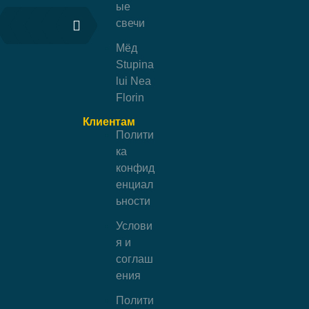
ые
свечи
Мёд
Stupina
lui Nea
Florin
Клиентам
Полити
ка
конфид
енциал
ьности
Услови
я и
соглаш
ения
Полити