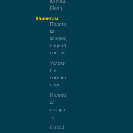
lui Nea
Florin
Клиентам
Полити
ка
конфид
енциал
ьности
Услови
я и
соглаш
ения
Полити
ка
возвра
та
Онлай