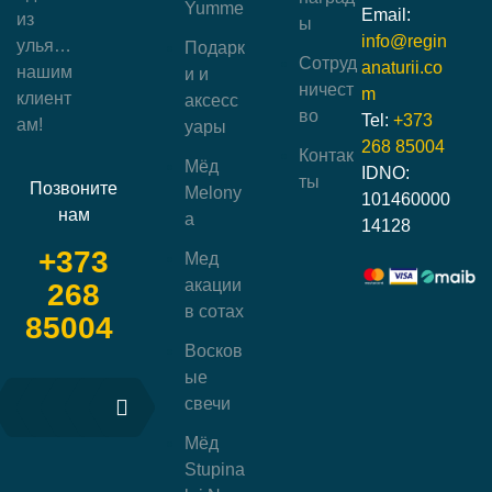
Yumme
Email:
из
ы
info@regin
улья…
Подарк
Сотруд
anaturii.co
нашим
и и
ничест
m
клиент
аксесс
во
Tel:
+373
ам!
уары
268 85004
Контак
Мёд
IDNO:
ты
Позвоните
Melony
101460000
нам
a
14128
+373
Мед
акации
268
в сотах
85004
Восков
ые
свечи
Мёд
Stupina