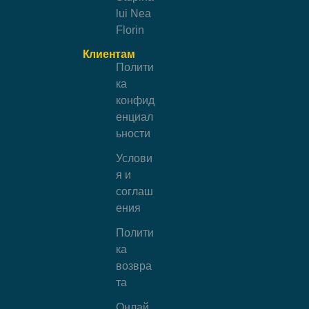
lui Nea
Florin
Клиентам
Полити
ка
конфид
енциал
ьности
Услови
я и
соглаш
ения
Полити
ка
возвра
та
Онлай