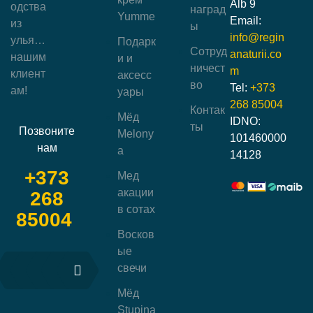
Alb 9
одства
наград
Yumme
Email:
из
ы
info@regin
улья…
Подарк
Сотруд
anaturii.co
нашим
и и
ничест
m
клиент
аксесс
во
Tel:
+373
ам!
уары
268 85004
Контак
Мёд
IDNO:
ты
Позвоните
Melony
101460000
нам
a
14128
+373
Мед
акации
268
в сотах
85004
Восков
ые
свечи
Мёд
Stupina