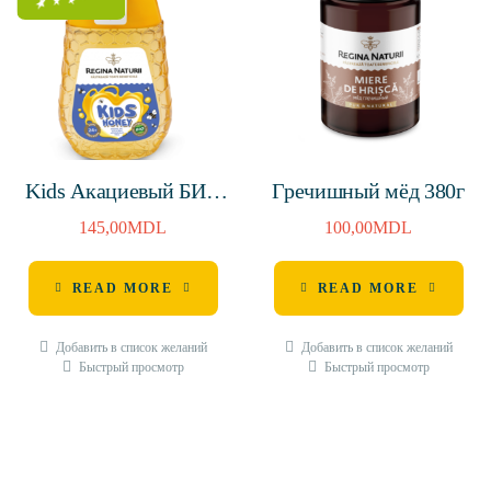
Kids Акациевый БИО
Гречишный мёд 380г
мёд с дозатором 250г
145,00
MDL
100,00
MDL
(MD-BIO-140, MD-
ECO-004)
READ MORE
READ MORE
Добавить в список желаний
Добавить в список желаний
Быстрый просмотр
Быстрый просмотр