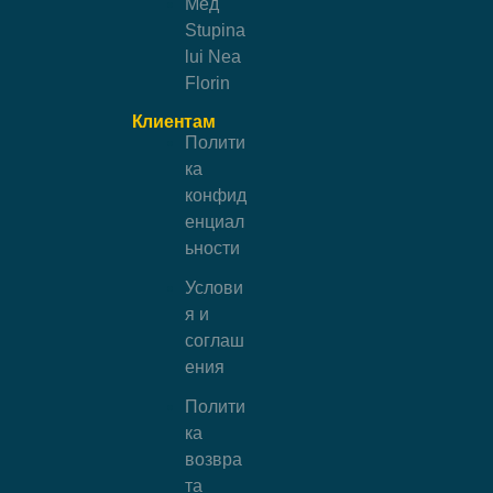
Мёд
Stupina
lui Nea
Florin
Клиентам
Полити
ка
конфид
енциал
ьности
Услови
я и
соглаш
ения
Полити
ка
возвра
та