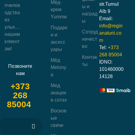
Мёд-
str.Turnul
пчелов
ы и
крем
Alb 9
одства
наград
Yumme
Email:
из
ы
info@regin
улья…
Подарк
Сотруд
anaturii.co
нашим
и и
ничест
m
клиент
аксесс
во
Tel:
+373
ам!
уары
268 85004
Контак
Мёд
IDNO:
ты
Позвоните
Melony
101460000
нам
a
14128
+373
Мед
акации
268
в сотах
85004
Восков
ые
свечи