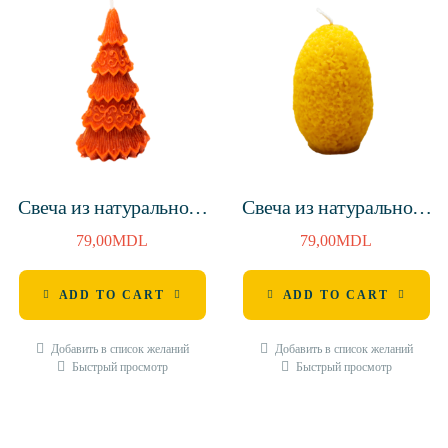
Свеча из натурального
Свеча из натурального
воска Ёлка
воск «Яйцо с
79,00
MDL
79,00
MDL
Рождественская,
цветами», 85мм, 16
украшенная, с
часов
ADD TO CART
ADD TO CART
ароматом корицы,
красный 145мм, 10
часов
Добавить в список желаний
Добавить в список желаний
Быстрый просмотр
Быстрый просмотр