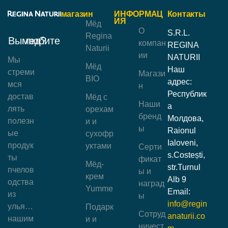
магазин
ИНФОРМАЦ
Контакты
ИЯ
Мёд
О
S.R.L.
Regina
Вы любите мед?
компан
REGINA
Naturii
ии
NATURII
Мы
Мёд
Наш
стреми
Магази
BIO
адрес:
мся
н
Республик
достав
Мёд с
Наши
а
лять
орехам
бренд
Молдова,
полезн
и и
ы
Raionul
ые
сухофр
Ialoveni,
продук
уктами
Серти
s.Costești,
ты
фикат
Мёд-
str.Turnul
пчелов
ы и
крем
Alb 9
одства
наград
Yumme
Email:
из
ы
info@regin
улья…
Подарк
Сотруд
anaturii.co
нашим
и и
ничест