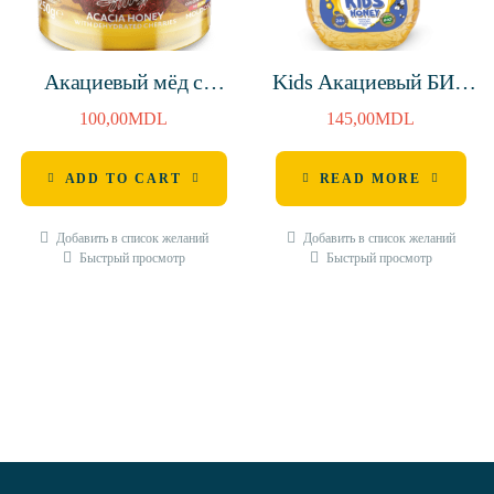
Акациевый мёд с
Kids Акациевый БИО
сушеной вишней 250г
мёд с дозатором 250г
100,00
MDL
145,00
MDL
(MD-BIO-140, MD-
ECO-004)
ADD TO CART
READ MORE
Добавить в список желаний
Добавить в список желаний
Быстрый просмотр
Быстрый просмотр