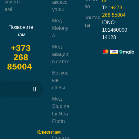
m
клиент
аксесс
во
Tel:
+373
ам!
уары
268 85004
Контак
Мёд
IDNO:
ты
Позвоните
Melony
101460000
нам
a
14128
+373
Мед
акации
268
в сотах
85004
Восков
ые
свечи
Мёд
Stupina
lui Nea
Florin
Клиентам
Полити