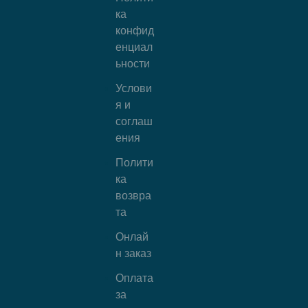
ка
конфид
енциал
ьности
Услови
я и
соглаш
ения
Полити
ка
возвра
та
Онлай
н заказ
Оплата
за